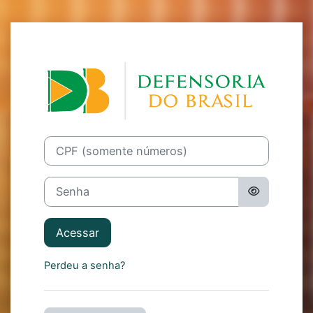
Ir para o conteúdo principal
Acesso a Defens
CPF (somente números)
Senha
Acessar
Perdeu a senha?